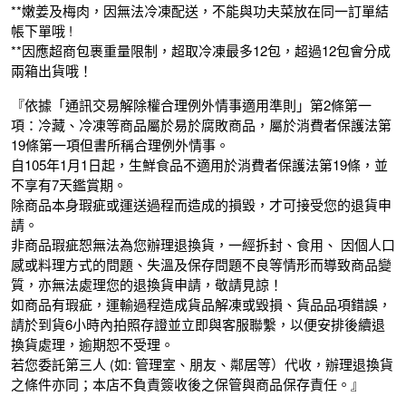
**嫩姜及梅肉，因無法冷凍配送，不能與功夫菜放在同一訂單結
帳下單哦 !
**因應超商包裹重量限制，超取冷凍最多12包，超過12包會分成
兩箱出貨哦！
『依據「通訊交易解除權合理例外情事適用準則」第2條第一
項：冷藏、冷凍等商品屬於易於腐敗商品，屬於消費者保護法第
19條第一項但書所稱合理例外情事。
自105年1月1日起，生鮮食品不適用於消費者保護法第19條，並
不享有7天鑑賞期。
除商品本身瑕疵或運送過程而造成的損毀，才可接受您的退貨申
請。
非商品瑕疵恕無法為您辦理退換貨，一經拆封、食用、 因個人口
感或料理方式的問題、失溫及保存問題不良等情形而導致商品變
質，亦無法處理您的退換貨申請，敬請見諒！
如商品有瑕疵，運輸過程造成貨品解凍或毀損、貨品品項錯誤，
請於到貨6小時內拍照存證並立即與客服聯繫，以便安排後續退
換貨處理，逾期恕不受理。
若您委託第三人 (如: 管理室、朋友、鄰居等）代收，辦理退換貨
之條件亦同；本店不負責簽收後之保管與商品保存責任。』