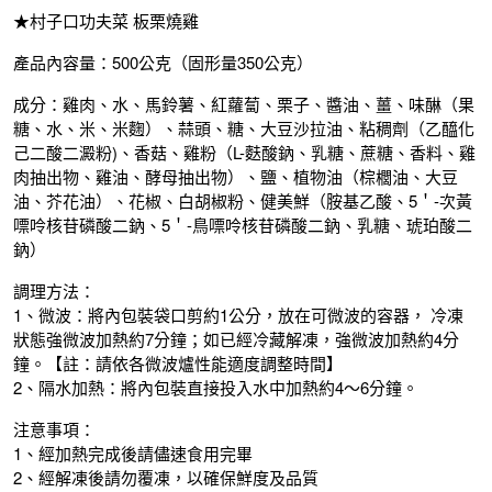
★村子口功夫菜 板栗燒雞
產品內容量：500公克（固形量350公克）
成分：雞肉、水、馬鈴薯、紅蘿蔔、栗子、醬油、薑、味醂（果
糖、水、米、米麴）、蒜頭、糖、大豆沙拉油、粘稠劑（乙醯化
己二酸二澱粉)、香菇、雞粉（L-麩酸鈉、乳糖、蔗糖、香料、雞
肉抽出物、雞油、酵母抽出物）、鹽、植物油（棕櫚油、大豆
油、芥花油）、花椒、白胡椒粉、健美鮮（胺基乙酸、5＇-次黃
嘌呤核苷磷酸二鈉、5＇-鳥嘌呤核苷磷酸二鈉、乳糖、琥珀酸二
鈉）
調理方法：
1、微波：將內包裝袋口剪約1公分，放在可微波的容器， 冷凍
狀態強微波加熱約7分鐘；如已經冷藏解凍，強微波加熱約4分
鐘。【註：請依各微波爐性能適度調整時間】
2、隔水加熱：將內包裝直接投入水中加熱約4～6分鐘。
注意事項：
1、經加熱完成後請儘速食用完畢
2、經解凍後請勿覆凍，以確保鮮度及品質