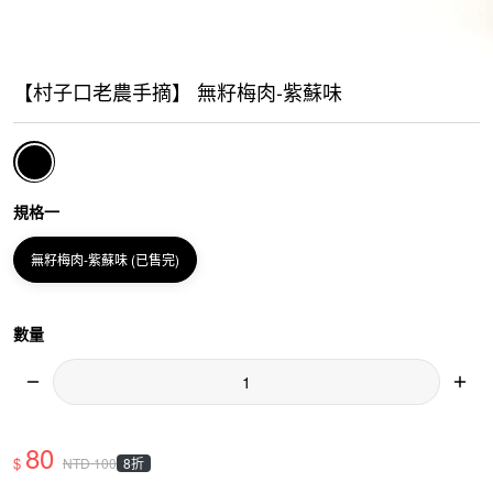
【村子口老農手摘】 無籽梅肉-紫蘇味
規格一
無籽梅肉-紫蘇味 (已售完)
數量
80
$
8折
NTD
100