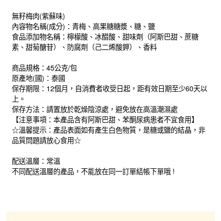
無籽梅肉(紫蘇味)
內容物名稱(成分)：青梅、高果糖糖漿、糖、鹽
食品添加物名稱：檸檬酸、冰醋酸、甜味劑（阿斯巴甜、蔗糖
素、甜菊醣苷）、防腐劑（己二烯酸鉀）、香料
商品規格：45公克/包
原產地(國)：泰國
保存期限：12個月，自消費者收受日起，距有效日期至少60天以
上。
保存方法：請置放於乾燥陰涼處，避免放在高溫潮濕處
【注意事項：本產品含有阿斯巴甜、苯酮尿病患者不宜食用】
☆溫馨提示：產品表面如有產生白色物質，是糖或鹽的結晶，非
品質問題請放心食用☆
配送溫層：常溫
不同配送溫層的產品，不能放在同一訂單結帳下單哦 !