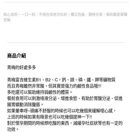
貼心去籽、一口一粒，不用在找地方吐籽。獨立包裝、隨時分享，每粒都是單獨
包裝
商品介紹
青梅的好處多多
青梅富含維生素B1、B2、C，鈣、鎂、磷、鐵、鉀等礦物質
而且青梅雖然非常酸，但其實是強力的鹼性食品哦!!!
多吃還可以幫助維持弱鹼性的體質。
餐前食用可以刺激唾液分泌、增進食慾、有助於胃酸分泌、促進
腸胃蠕動消除腹脹。
如果暈車呀~頭痛不舒服的時候也可以吃幾個來緩解噁心感，
上班的時候如果有睡意也可以吃幾個提神一下!!
對於懷孕期間的時候想吃酸的東西，減緩孕吐症狀等也有一定的
功效。