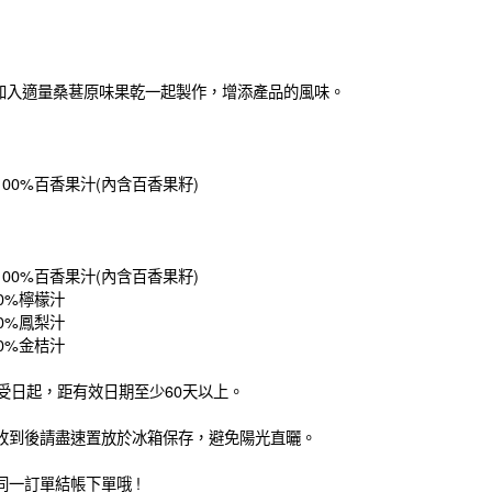
可加入適量桑葚原味果乾一起製作，增添產品的風味。
00%百香果汁(內含百香果籽)
00%百香果汁(內含百香果籽)
0%檸檬汁
0%鳳梨汁
0%金桔汁
受日起，距有效日期至少60天以上。
收到後請盡速置放於冰箱保存，避免陽光直曬。
一訂單結帳下單哦 !