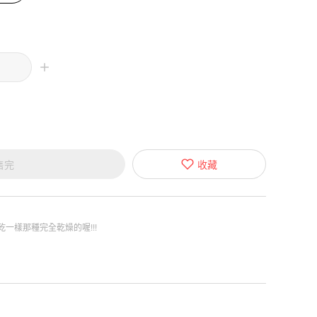
售完
收藏
一樣那種完全乾燥的喔!!!