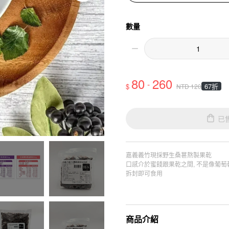
數量
80
260
-
$
67折
NTD
120
已
嘉義義竹現採野生桑葚熬製果乾
口感介於蜜餞跟果乾之間, 不是像葡萄乾
拆封即可食用
商品介紹