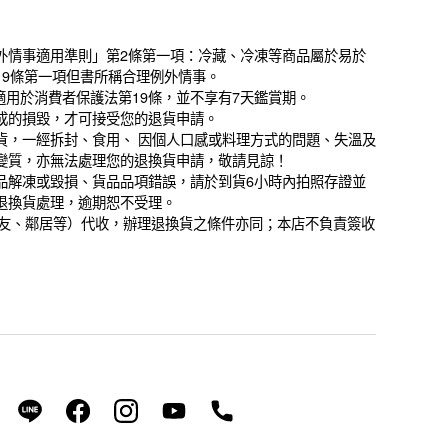
外情事適用準則」第2條第一項：冷藏、冷凍等商品屬於易於
19條第一項但書所稱合理例外情事。
不適用於消費者保護法第19條，並不享有7天鑑賞期。
成的損毀，才可接受您的退貨申請。
貨，一經拆封、食用、 因個人口感或料理方式的問題、失溫及
變質，亦無法處理您的退換貨申請，敬請見諒！
品解凍或毀損、貨品品項錯誤，請於到貨6小時內拍照存證並
退換貨處理，逾期恕不受理。
、朋友、鄰居等）代收，辦理退換貨之條件亦同；本店不負責簽收