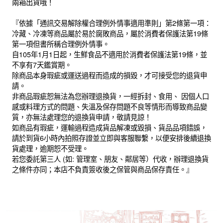
兩箱出貨哦！
『依據「通訊交易解除權合理例外情事適用準則」第2條第一項：
冷藏、冷凍等商品屬於易於腐敗商品，屬於消費者保護法第19條
第一項但書所稱合理例外情事。
自105年1月1日起，生鮮食品不適用於消費者保護法第19條，並
不享有7天鑑賞期。
除商品本身瑕疵或運送過程而造成的損毀，才可接受您的退貨申
請。
非商品瑕疵恕無法為您辦理退換貨，一經拆封、食用、 因個人口
感或料理方式的問題、失溫及保存問題不良等情形而導致商品變
質，亦無法處理您的退換貨申請，敬請見諒！
如商品有瑕疵，運輸過程造成貨品解凍或毀損、貨品品項錯誤，
請於到貨6小時內拍照存證並立即與客服聯繫，以便安排後續退換
貨處理，逾期恕不受理。
若您委託第三人 (如: 管理室、朋友、鄰居等）代收，辦理退換貨
之條件亦同；本店不負責簽收後之保管與商品保存責任。』