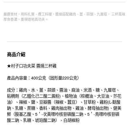
嚴選食材，用料扎實、費工料理，醬燒搭配雞肉、薑、蒜頭、九層塔， 三杯風味
厚食香濃，重現道地真功夫。
商品介紹
★村子口功夫菜 醬燒三杯雞
產品內容量：400公克（固形量220公克）
成分：雞肉、水、薑、蒜頭、醬油、麻油、米酒、糖、九層塔、
粘稠劑（乙醯化己二酸二澱粉)、植物油（棕櫚油、大豆油、芥花
油）、辣椒、鹽、豆瓣醬（辣椒、蠶豆）、甘草粉、雞粉(L-麩酸
鈉、乳糖、蔗糖、香料、雞肉抽出物、雞油、酵母抽出物)、健美
鮮（胺基乙酸、5＇-次黃嘌呤核苷磷酸二鈉、5＇-鳥嘌呤核苷磷
酸二鈉、乳糖、琥珀酸二鈉）、白胡椒粉