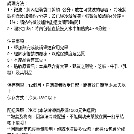
調理方法：
1、微波：將內包裝袋口剪約1公分，放在可微波的容器， 冷凍狀
態強微波加熱約7分鐘；如已經冷藏解凍，強微波加熱約4分鐘。
【註：請依各微波爐性能適度調整時間】
2、隔水加熱：將內包裝直接投入水中加熱約4～6分鐘。
注意事項：
1、經加熱完成後請儘速食用完畢
2、經解凍後請勿覆凍，以確保鮮度及品質
3、本產品含有蠶豆。
4、過敏原資訊：本產品含有大豆、麩質之穀物、芝麻、牛乳（乳
糖）及其製品。
保存期限：12個月，自消費者收受日起，距有效日期至少60天以
上。
保存方式：冷凍-18℃以下
配送溫層：冷凍 (本站冷凍商品滿1500元免運費)
**嫩姜及梅肉，因無法冷凍配送，不能與功夫菜放在同一訂單結
帳下單哦 !
**因應超商包裹重量限制，超取冷凍最多12包，超過12包會分成