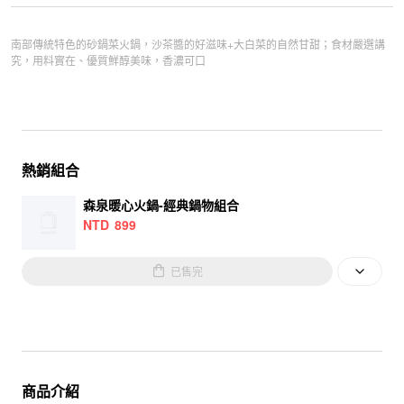
南部傳統特色的砂鍋菜火鍋，沙茶醬的好滋味+大白菜的自然甘甜；食材嚴選講
究，用料實在、優質鮮醇美味，香濃可口
熱銷組合
森泉暖心火鍋-經典鍋物組合
NTD
899
已售完
商品介紹