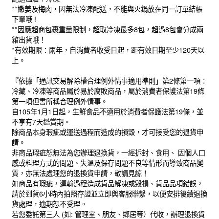
**嫩姜及梅肉，因無法冷凍配送，不能與火鍋放在同一訂單結帳
下單哦 !
**因應超商包裹重量限制，超取冷凍最多8包，超過8包會分成兩
箱出貨哦！
*有效期限：兩年，自消費者收受日起，距有效日期至少120天以
上。
『依據「通訊交易解除權合理例外情事適用準則」第2條第一項：
冷藏、冷凍等商品屬於易於腐敗商品，屬於消費者保護法第19條
第一項但書所稱合理例外情事。
自105年1月1日起，生鮮食品不適用於消費者保護法第19條，並
不享有7天鑑賞期。
除商品本身瑕疵或運送過程而造成的損毀，才可接受您的退貨申
請。
非商品瑕疵恕無法為您辦理退換貨，一經拆封、食用、 因個人口
感或料理方式的問題、失溫及保存問題不良等情形而導致商品變
質，亦無法處理您的退換貨申請，敬請見諒！
如商品有瑕疵，運輸過程造成貨品解凍或毀損、貨品品項錯誤，
請於到貨6小時內拍照存證並立即與客服聯繫，以便安排後續退換
貨處理，逾期恕不受理。
若您委託第三人 (如: 管理室、朋友、鄰居等）代收，辦理退換貨