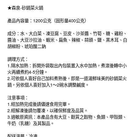
★森泉-砂鍋菜火鍋
產品內容量：1200公克（固形量400公克）
成分：水、大白菜、凍豆腐、豆皮、沙茶醬、竹筍、糖、雞粉、
醬油、大豆沙拉油、蝦米、扁魚、辣椒、蒜頭、鹽、黑木耳、白
胡椒粉、琥珀酸二鈉
調理方式：
1.隔水加熱：拆開外袋取出內包裝置入水中加熱，煮滾後轉中小
火再續煮約4-5分鐘。
2.可依個人喜好自己加料煮熟後，即是一道湯鮮味美的砂鍋菜火
鍋，另依個人喜好加入1～2碗水調整鹹度。
注意事項：
1.經加熱完成後請儘速食用完畢。
2.經解凍後請勿覆凍，以確保鮮度及品質。
3.過敏原資訊：本產品含有大豆、麩質之穀物、魚類、甲殼類、
牛奶（乳糖）及其製品。
配送溫層：冷凍