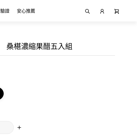
項驗證
安心推薦
】 桑椹濃縮果醋五入組