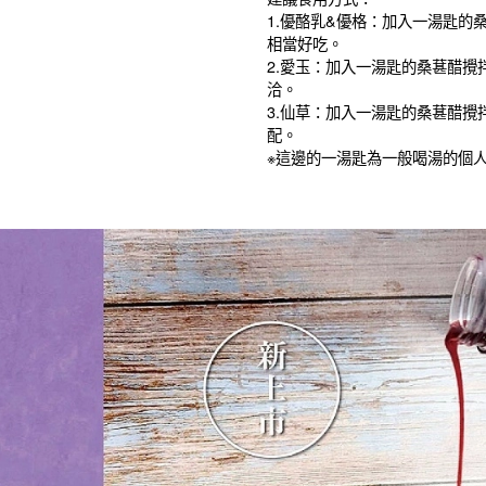
1.優酪乳&優格：加入一湯匙
相當好吃。
2.愛玉：加入一湯匙的桑葚醋
洽。
3.仙草：加入一湯匙的桑葚醋
配。
※這邊的一湯匙為一般喝湯的個