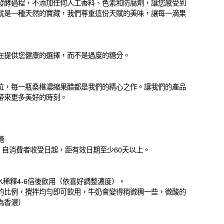
發酵過程，不添加任何人工香料、色素和防腐劑，讓您感受到
就是一種天然的寶藏，我們尊重這份天賦的美味，讓每一滴果
在提供您健康的選擇，而不是過度的糖分。
位，每一瓶桑椹濃縮果醋都是我們的精心之作。讓我們的產品
帶來更多美好的時刻。
糖
，自消費者收受日起，距有效日期至少60天以上。
水稀釋4-6倍後飲用（依喜好調整濃度）。
1的比例，攪拌均勻即可飲用，牛奶會變得稍微稠一些，微酸的
為香濃）