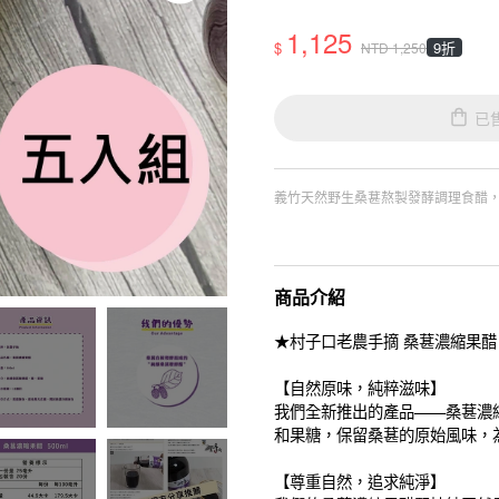
1,125
$
9折
NTD
1,250
已
義竹天然野生桑葚熬製發酵調理食醋
商品介紹
★村子口老農手摘 桑葚濃縮果醋
【自然原味，純粹滋味】
我們全新推出的產品——桑葚濃
和果糖，保留桑葚的原始風味，
【尊重自然，追求純淨】