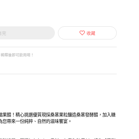
售完
收藏
，稀釋後即可飲用唷！
縮果醋！精心挑選優質現採桑葚果粒釀造桑葚發酵醋，加入糖
為您帶來一份純粹、自然的滋味饗宴。