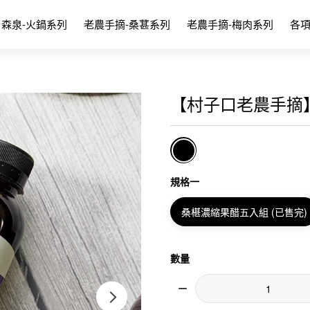
森泉-火鍋系列
老農手摘-桑葚系列
老農手摘-梅肉系列
各
【村子口老農手摘
規格一
桑椹濃縮果醋五入組 (已售完)
數量