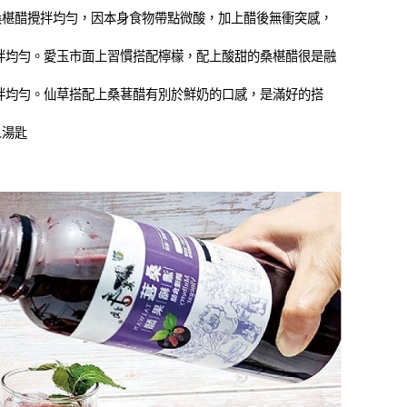
的桑椹醋攪拌均勻，因本身食物帶點微酸，加上醋後無衝突感，
攪拌均勻。愛玉市面上習慣搭配檸檬，配上酸甜的桑椹醋很是融
攪拌均勻。仙草搭配上桑葚醋有別於鮮奶的口感，是滿好的搭
人湯匙