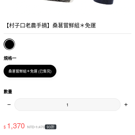
【村子口老農手摘】桑葚嘗鮮組＊免運
規格一
桑葚嘗鮮組＊免運 (已售完)
數量
1,370
$
93折
NTD
1,470