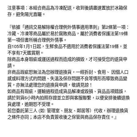
注意事項：本組合商品為冷凍配送，收到後請盡速置放於冰箱保
存，避免陽光直曬。
『依據「通訊交易解除權合理例外情事適用準則」第2條第一項：
冷藏、冷凍等商品屬於易於腐敗商品，屬於消費者保護法第19條
第一項但書所稱合理例外情事。
自105年1月1日起，生鮮食品不適用於消費者保護法第19條，並
不享有7天鑑賞期。
除商品本身瑕疵或運送過程而造成的損毀，才可接受您的退貨申
請。
非商品瑕疵恕無法為您辦理退換貨，一經拆封、食用、 因個人口
感或料理方式的問題、失溫及保存問題不良等情形而導致商品變
質，亦無法處理您的退換貨申請，敬請見諒！
如商品有瑕疵，運輸過程造成貨品解凍或毀損、貨品品項錯誤，
請於到貨6小時內拍照存證並立即與客服聯繫，以便安排後續退換
貨處理，逾期恕不受理。
若您委託第三人 (如: 管理室、朋友、鄰居等）代收，辦理退換貨
之條件亦同；本店不負責簽收後之保管與商品保存責任。』