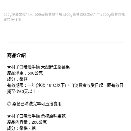
500g冷凍果粒*1入+500ml桑葚醋*1瓶+200g桑葚原味果乾*1包+600g桑葚原味
果粒汁*1瓶
商品介紹
★村子口老農手摘 天然野生桑葚果
產品淨重：500公克
成分：桑葚
有效期限：一年(冷凍-18℃以下)，自消費者收受日起，距有效日
期至少60天以上。
◎ 桑葚已清洗完畢可直接食用
★村子口老農手摘 桑椹原味果乾
產品內容量：200公克
成分：桑椹、糖