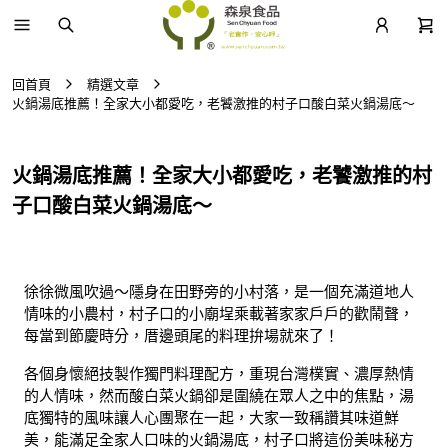
回首頁
精選文章
火鍋湯底推薦！全家大小都愛吃，老饕激推的村子口酸白菜火鍋湯底～
火鍋湯底推薦！全家大小都愛吃，老饕激推的村
子口酸白菜火鍋湯底～
徐徐微風吹過～隱身在田野旁的小村落，是一個充滿道地人
情味的小農村，村子口的小廟埕乘載著家家戶戶的歡鬧聲，
每當到節慶時分，厝邊頭尾的料理拚場就來了！
各個身懷絕技製作獨門料理配方，重現台灣樸實、濃厚熱情
的人情味，然而酸白菜火鍋卻是圍繞在眾人之中的焦點，湯
底獨特的風味讓人心團聚在一起，大家一致稱讚其味道鮮
美，能滿足全家人口味的火鍋湯底，村子口將這份美味秘方